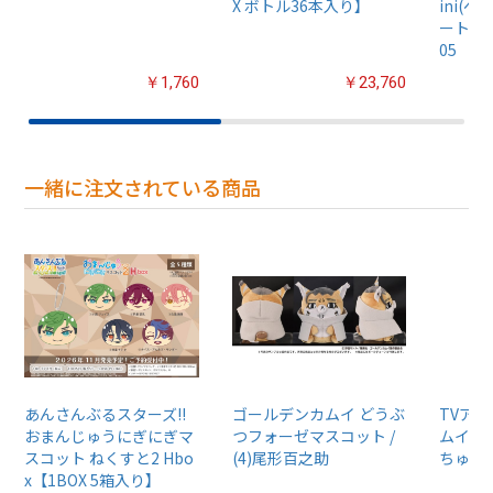
X ボトル36本入り】
ini(
ート ミニ
05
￥1,760
￥23,760
一緒に注文されている商品
あんさんぶるスターズ!!
ゴールデンカムイ どうぶ
TVア
おまんじゅうにぎにぎマ
つフォーゼマスコット /
ムイ』
スコット ねくすと2 Hbo
(4)尾形百之助
ちゅるぷ
x【1BOX 5箱入り】