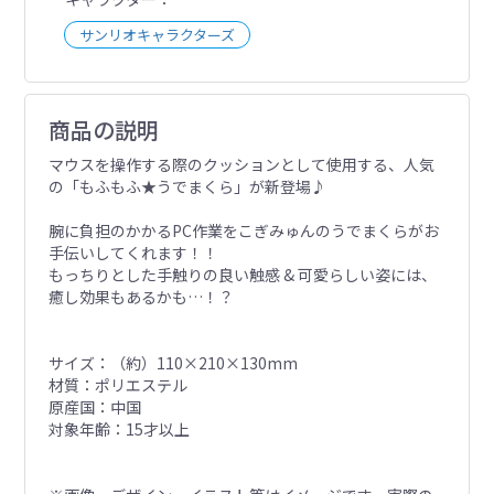
サンリオキャラクターズ
商品の説明
マウスを操作する際のクッションとして使用する、人気
の「もふもふ★うでまくら」が新登場♪
腕に負担のかかるPC作業をこぎみゅんのうでまくらがお
手伝いしてくれます！！
もっちりとした手触りの良い触感 & 可愛らしい姿には、
癒し効果もあるかも…！？
サイズ：（約）110×210×130mm
材質：ポリエステル
原産国：中国
対象年齢：15才以上