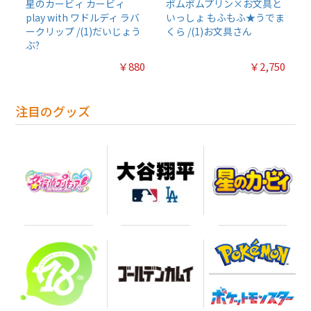
星のカービィ カービィ
ポムポムプリン×お文具と
play with ワドルディ ラバ
いっしょ もふもふ★うでま
ークリップ /(1)だいじょう
くら /(1)お文具さん
ぶ?
￥880
￥2,750
注目のグッズ