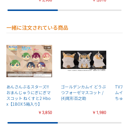
一緒に注文されている商品
あんさんぶるスターズ!!
ゴールデンカムイ どうぶ
TVア
おまんじゅうにぎにぎマ
つフォーゼマスコット /
ムイ』
スコット ねくすと2 Hbo
(4)尾形百之助
ちゅるぷ
x【1BOX 5箱入り】
￥3,850
￥1,980