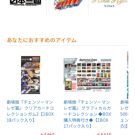
あなたにおすすめのアイテム
劇場版『チェンソーマン
劇場版『チェンソーマン
劇場版
レゼ篇』 クリアカードコ
レゼ篇』 グラフィカルカ
レゼ篇
レクションガム2【1BOX
ードコレクション ◆BOX
500
18パック入り】
購入特典付き◆【1BOX
ェンソ
17パック入り】
(5)】50
￥3,960
￥5,610