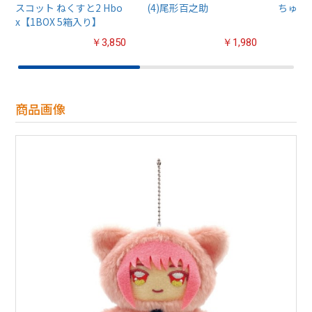
スコット ねくすと2 Hbo
(4)尾形百之助
ちゅるぷ
x【1BOX 5箱入り】
￥3,850
￥1,980
商品画像