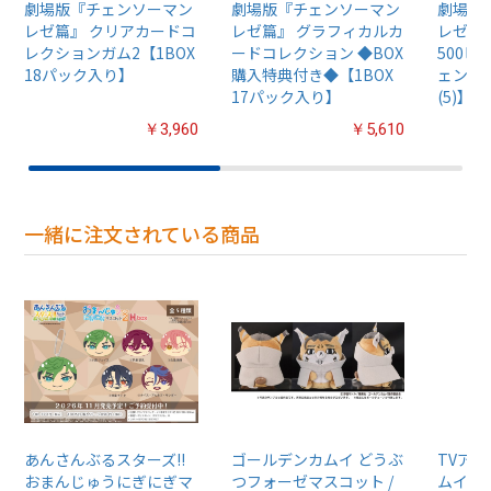
劇場版『チェンソーマン
劇場版『チェンソーマン
劇場版
レゼ篇』 クリアカードコ
レゼ篇』 グラフィカルカ
レゼ篇
レクションガム2【1BOX
ードコレクション ◆BOX
500
18パック入り】
購入特典付き◆【1BOX
ェンソ
17パック入り】
(5)】50
￥3,960
￥5,610
一緒に注文されている商品
あんさんぶるスターズ!!
ゴールデンカムイ どうぶ
TVア
おまんじゅうにぎにぎマ
つフォーゼマスコット /
ムイ』