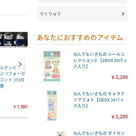
りくりゅう
あなたにおすすめのアイテム
なんでもいきもの シールコ
レクション2 【1BOX 20パッ
ク入り】
ルデンカムイ
アニメ『僕のヒー
ちいかわ あつめて
ちいかわ
ぶつフォーゼ
ローアカデミア』
シールガム
クリアカ
￥2,200
コット /(5)月
ちみけもますこっ
4【1BOX 20パック
クション
曹
と /(7)轟焦凍
入り】
常版◆【1
パック入
なんでもいきもの キャラク
リアフォト【1BOX 20パッ
ク入り】
￥1,980
￥2,200
￥2,200
￥2,200
なんでもいきもの ダイカッ