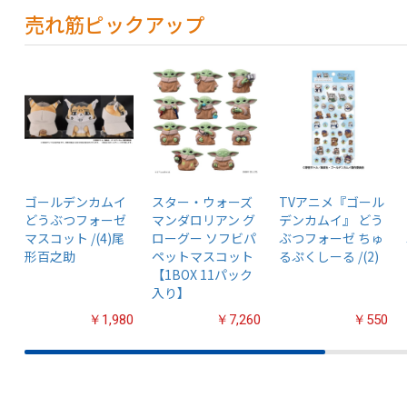
売れ筋ピックアップ
ゴールデンカムイ
スター・ウォーズ
TVアニメ『ゴール
どうぶつフォーゼ
マンダロリアン グ
デンカムイ』 どう
マスコット /(4)尾
ローグー ソフビパ
ぶつフォーゼ ちゅ
形百之助
ペットマスコット
るぷくしーる /(2)
【1BOX 11パック
入り】
￥1,980
￥7,260
￥550