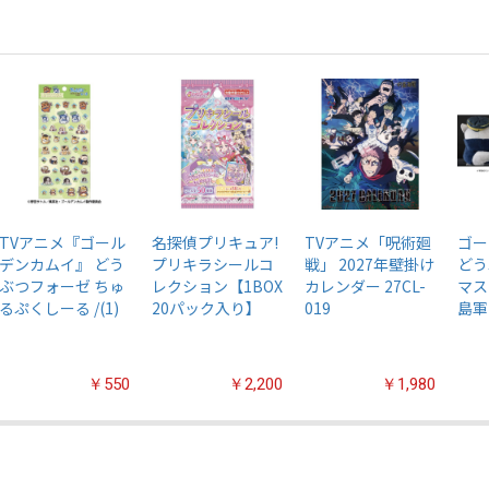
TVアニメ『ゴール
名探偵プリキュア!
TVアニメ「呪術廻
ゴー
デンカムイ』 どう
プリキラシールコ
戦」 2027年壁掛け
どう
ぶつフォーゼ ちゅ
レクション【1BOX
カレンダー 27CL-
マス
るぷくしーる /(1)
20パック入り】
019
島軍
￥550
￥2,200
￥1,980