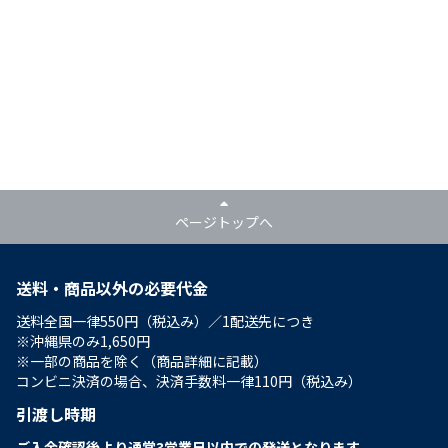
ページトップへ
送料・商品以外の必要代金
送料全国一律550円（税込み）／1配送先につき
※沖縄県のみ1,650円
※一部の商品を除く（商品詳細に記載）
コンビニ決済の場合、決済手数料一律110円（税込み）
引渡し時期
ご入金確認後より通常3営業日以内での発送となります。