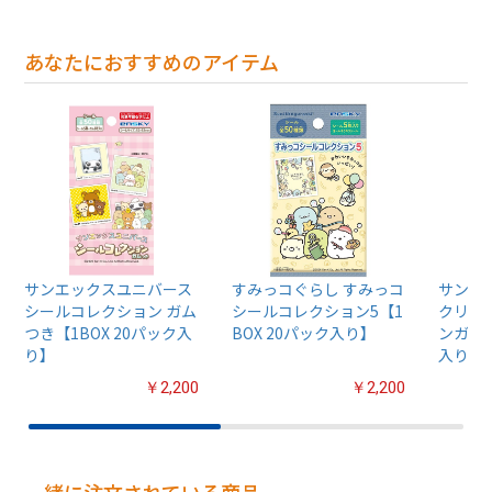
あなたにおすすめのアイテム
サンエックスユニバース
すみっコぐらし すみっコ
サンエ
シールコレクション ガム
シールコレクション5【1
クリア
つき【1BOX 20パック入
BOX 20パック入り】
ンガム【
り】
入り】
￥2,200
￥2,200
一緒に注文されている商品