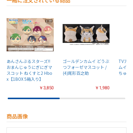
あんさんぶるスターズ!!
ゴールデンカムイ どうぶ
TVア
おまんじゅうにぎにぎマ
つフォーゼマスコット /
ムイ』
スコット ねくすと2 Hbo
(4)尾形百之助
ちゅるぷ
x【1BOX 5箱入り】
￥3,850
￥1,980
商品画像