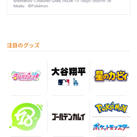
©Nintendo･Creatures･GAME FREAK･TV Tokyo･ShoPro･JR
Kikaku ©Pokémon
注目のグッズ