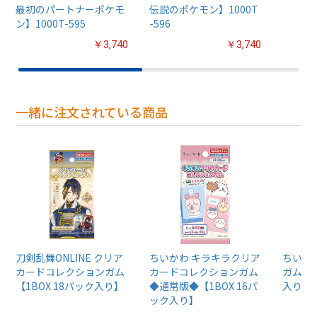
最初のパートナーポケモ
伝説のポケモン】1000T
ン】1000T-595
-596
￥3,740
￥3,740
一緒に注文されている商品
刀剣乱舞ONLINE クリア
ちいかわ キラキラクリア
ちいか
カードコレクションガム
カードコレクションガム
ガム4【
【1BOX 18パック入り】
◆通常版◆【1BOX 16パ
入り】
ック入り】