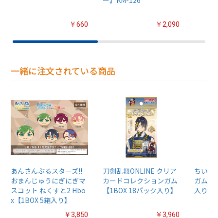
ー】KM-126
￥660
￥2,090
一緒に注文されている商品
あんさんぶるスターズ!!
刀剣乱舞ONLINE クリア
ちいか
おまんじゅうにぎにぎマ
カードコレクションガム
ガム4【
スコット ねくすと2 Hbo
【1BOX 18パック入り】
入り】
x【1BOX 5箱入り】
￥3,850
￥3,960