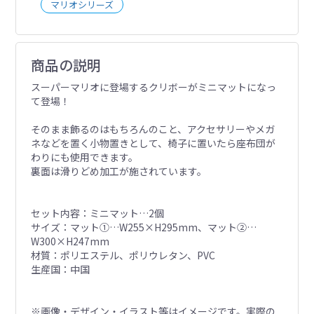
マリオシリーズ
商品の説明
スーパーマリオに登場するクリボーがミニマットになっ
て登場！
そのまま飾るのはもちろんのこと、アクセサリーやメガ
ネなどを置く小物置きとして、椅子に置いたら座布団が
わりにも使用できます。
裏面は滑りどめ加工が施されています。
セット内容：ミニマット…2個
サイズ：マット①…W255×H295mm、マット②…
W300×H247mm
材質：ポリエステル、ポリウレタン、PVC
生産国：中国
※画像・デザイン・イラスト等はイメージです。実際の