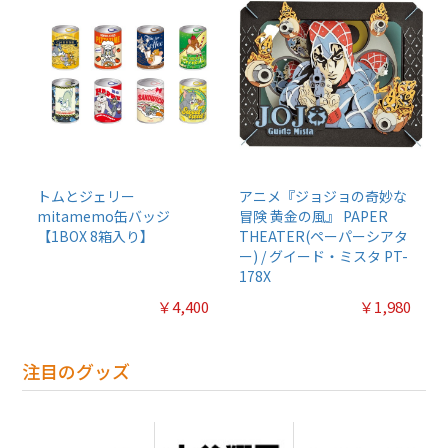
トムとジェリー
アニメ『ジョジョの奇妙な
mitamemo缶バッジ
冒険 黄金の風』 PAPER
【1BOX 8箱入り】
THEATER(ペーパーシアタ
ー) / グイード・ミスタ PT-
178X
￥4,400
￥1,980
注目のグッズ