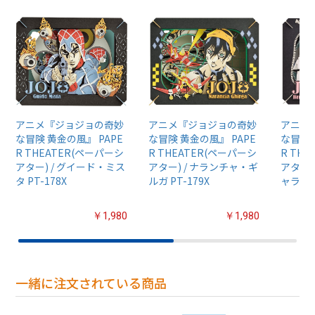
アニメ『ジョジョの奇妙
アニメ『ジョジョの奇妙
アニメ
な冒険 黄金の風』 PAPE
な冒険 黄金の風』 PAPE
な冒険 
R THEATER(ペーパーシ
R THEATER(ペーパーシ
R TH
アター) / グイード・ミス
アター) / ナランチャ・ギ
アター)
タ PT-178X
ルガ PT-179X
ャラティ 
￥1,980
￥1,980
一緒に注文されている商品