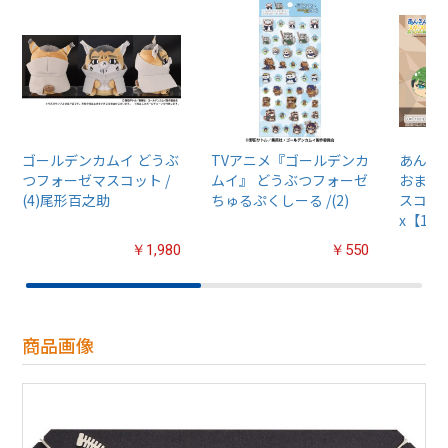
ゴールデンカムイ どうぶ
TVアニメ『ゴールデンカ
あんさん
つフォーゼマスコット /
ムイ』 どうぶつフォーゼ
おまん
(4)尾形百之助
ちゅるぷくしーる /(2)
スコット
x【1B
￥1,980
￥550
商品画像