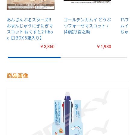
あんさんぶるスターズ!!
ゴールデンカムイ どうぶ
TVア
おまんじゅうにぎにぎマ
つフォーゼマスコット /
ムイ』
スコット ねくすと2 Hbo
(4)尾形百之助
ちゅるぷ
x【1BOX 5箱入り】
￥3,850
￥1,980
商品画像