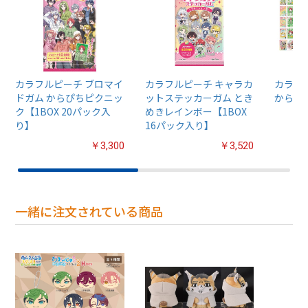
カラフルピーチ ブロマイ
カラフルピーチ キャラカ
カラフ
ドガム からぴちピクニッ
ットステッカーガム とき
からぴ
ク【1BOX 20パック入
めきレインボー【1BOX
り】
16パック入り】
￥3,300
￥3,520
一緒に注文されている商品