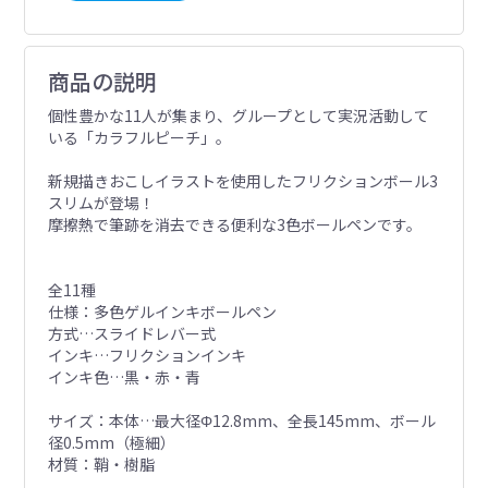
商品の説明
個性豊かな11人が集まり、グループとして実況活動して
いる「カラフルピーチ」。
新規描きおこしイラストを使用したフリクションボール3
スリムが登場！
摩擦熱で筆跡を消去できる便利な3色ボールペンです。
全11種
仕様：多色ゲルインキボールペン
方式…スライドレバー式
インキ…フリクションインキ
インキ色…黒・赤・青
サイズ：本体…最大径Φ12.8mm、全長145mm、ボール
径0.5mm（極細）
材質：鞘・樹脂