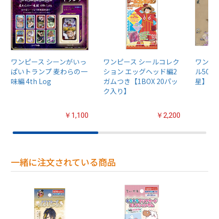
ワンピース シーンがいっ
ワンピース シールコレク
ワンピ
ぱいトランプ 麦わらの一
ション エッグヘッド編2
ル50
味編 4th Log
ガムつき【1BOX 20パッ
星】500
ク入り】
￥1,100
￥2,200
一緒に注文されている商品