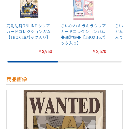
刀剣乱舞ONLINE クリア
ちいかわ キラキラクリア
ちいか
カードコレクションガム
カードコレクションガム
ガム4【
【1BOX 18パック入り】
◆通常版◆【1BOX 16パ
入り】
ック入り】
￥3,960
￥3,520
商品画像