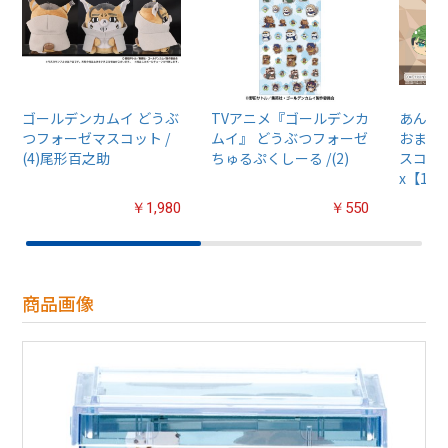
ゴールデンカムイ どうぶ
TVアニメ『ゴールデンカ
あんさん
つフォーゼマスコット /
ムイ』 どうぶつフォーゼ
おまん
(4)尾形百之助
ちゅるぷくしーる /(2)
スコット
x【1B
￥1,980
￥550
商品画像