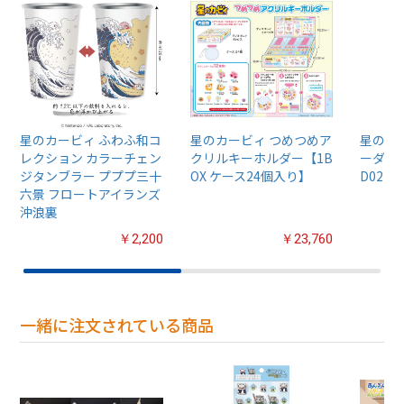
星のカービィ ふわふ和コ
星のカービィ つめつめア
星のカ
レクション カラーチェン
クリルキーホルダー【1B
ーダイス
ジタンブラー プププ三十
OX ケース24個入り】
D02
六景 フロートアイランズ
沖浪裏
￥2,200
￥23,760
一緒に注文されている商品