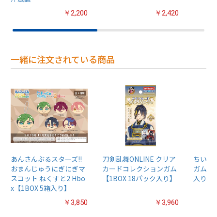
￥2,200
￥2,420
一緒に注文されている商品
あんさんぶるスターズ!!
刀剣乱舞ONLINE クリア
ちいか
おまんじゅうにぎにぎマ
カードコレクションガム
ガム4【
スコット ねくすと2 Hbo
【1BOX 18パック入り】
入り】
x【1BOX 5箱入り】
￥3,850
￥3,960