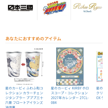
あなたにおすすめのアイテム
星のカービィ ふわふ和コ
星のカービィ KIRBY ホロ
星のカ
レクション カラーチェン
スコープ・コレクション
クリル
ジタンブラー プププ三十
2027年カレンダー 27CL-
OX ケ
六景 フロートアイランズ
084
沖浪裏