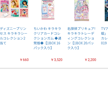
ディズニープリン
ちいかわ キラキラ
名探偵プリキュア!
TV
セス キラキラシー
クリアカードコレ
キラキラトレーデ
戦」
ルコレクション2
クションガム ◆通
ィングコレクショ
カレ
当て
常版◆【1BOX 16
ン【1BOX 20パッ
019
パック入り】
ク入り】
￥660
￥3,520
￥2,200