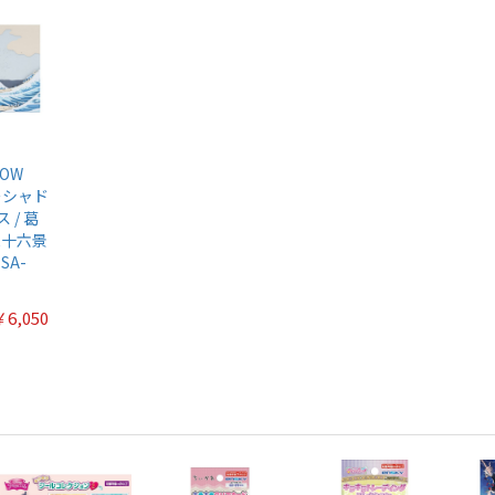
DOW
ーシャド
 / 葛
三十六景
SA-
￥6,050