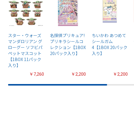
スター・ウォーズ
名探偵プリキュア!
ちいかわ あつめて
マンダロリアン グ
プリキラシールコ
シールガム
ローグー ソフビパ
レクション【1BOX
4【1BOX 20パック
ペットマスコット
20パック入り】
入り】
【1BOX 11パック
入り】
￥7,260
￥2,200
￥2,200