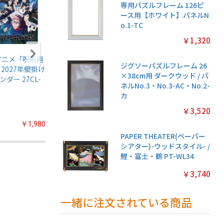
専用パズルフレーム 126ピ
ース用【ホワイト】パネルN
o.1-TC
￥1,320
アニメ「呪術廻
名探偵プリキュア!
ちいかわ マグネッ
鬼滅の刃
ジグソーパズルフレーム 26
 2027年壁掛け
キラキラトレーデ
トコレクションガ
伝5 ガ
×38cm用 ダークウッド / パ
ンダー 27CL-
ィングコレクショ
ム2【1BOX 14パッ
【1BOX
ネルNo.3・No.3-AC・No.2-
ン2 ガムつき
ク入り】
入り】
カ
【1BOX 20パック
入り】
￥3,520
￥1,980
￥2,200
￥3,080
PAPER THEATER(ペーパー
シアター)-ウッドスタイル- /
鯉・富士・鶴 PT-WL34
￥3,740
一緒に注文されている商品