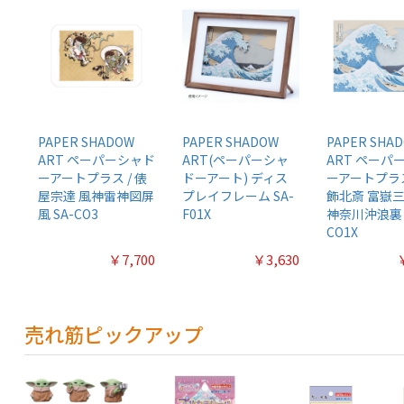
PAPER SHADOW
PAPER SHADOW
PAPER SHA
ART ペーパーシャド
ART(ペーパーシャ
ART ペーパ
ーアートプラス / 俵
ドーアート) ディス
ーアートプラス
屋宗達 風神雷神図屏
プレイフレーム SA-
飾北斎 富嶽
風 SA-CO3
F01X
神奈川沖浪裏 
CO1X
￥7,700
￥3,630
売れ筋ピックアップ