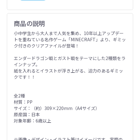
商品の説明
小中学生から大人まで人気を集め、10年以上アップデー
トを重ねている名作ゲーム「MINECRAFT」より、ギミッ
ク付きのクリアファイルが登場！
エンダードラゴン戦とガスト戦をテーマにした2種類をラ
インナップ。
紙を入れるとイラストが浮き上がる、迫力のあるギミッ
クです！！
全2種
材質：PP
サイズ：（約）309×220mm（A4サイズ）
原産国：日本
対象年齢：6歳以上
※画像・デザイン・イラスト等はイメージです。実際の