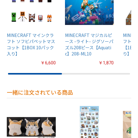
MINECRAFT マインクラ
MINECRAFT マジカルピ
MINE
フト ソフビパペットマス
ース -ライト- ジグソーパ
フト 
コット【1BOX 10パック
ズル208ピース【Aquati
【1BO
入り】
c】208-ML10
り】
￥6,600
￥1,870
一緒に注文されている商品