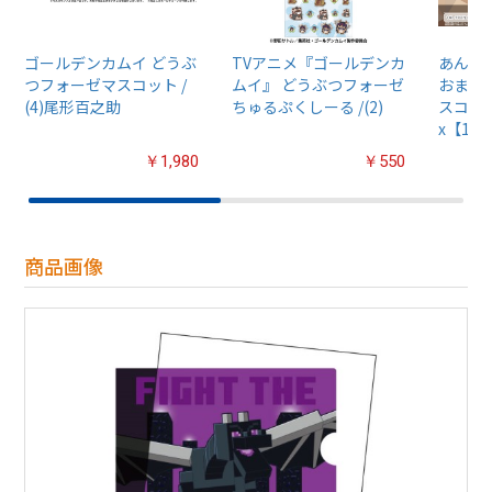
ゴールデンカムイ どうぶ
TVアニメ『ゴールデンカ
あんさん
つフォーゼマスコット /
ムイ』 どうぶつフォーゼ
おまん
(4)尾形百之助
ちゅるぷくしーる /(2)
スコット
x【1B
￥1,980
￥550
商品画像