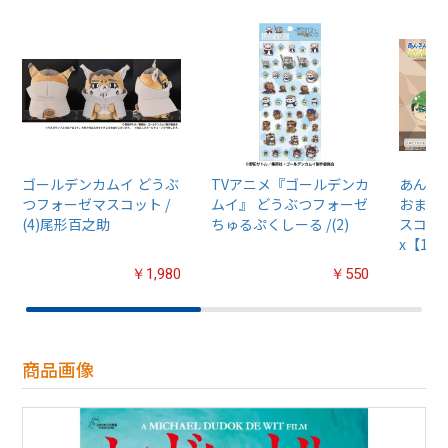
ゴールデンカムイ どうぶ
TVアニメ『ゴールデンカ
あんさん
つフォーゼマスコット /
ムイ』 どうぶつフォーゼ
おまん
(4)尾形百之助
ちゅるぷくしーる /(2)
スコット
x【1B
￥1,980
￥550
商品画像