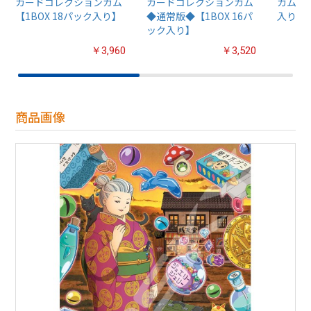
カードコレクションガム
カードコレクションガム
ガム4【
【1BOX 18パック入り】
◆通常版◆【1BOX 16パ
入り】
ック入り】
￥3,960
￥3,520
商品画像