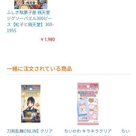
ふしぎ駄菓子屋 銭天堂
ジグソーパズル300ピー
ス【紅子と銭天堂】300-
1955
￥1,980
一緒に注文されている商品
刀剣乱舞ONLINE クリア
ちいかわ キラキラクリア
ちいか