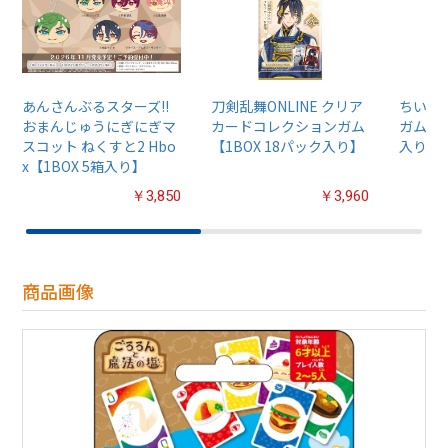
あんさんぶるスターズ!!
刀剣乱舞ONLINE クリア
ちいか
おまんじゅうにぎにぎマ
カードコレクションガム
ガム4【
スコット ねくすと2 Hbo
【1BOX 18パック入り】
入り】
x【1BOX 5箱入り】
￥3,850
￥3,960
商品画像