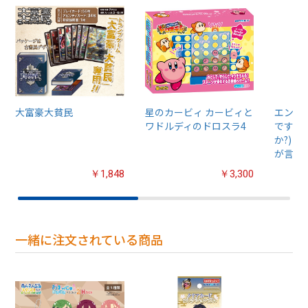
大富豪大貧民
星のカービィ カービィと
エンス
ワドルディのドロスラ4
ですか
か?)
が言わ
￥1,848
￥3,300
一緒に注文されている商品