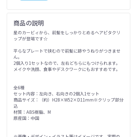
商品の説明
星のカービィから、前髪をしっかりとめるヘアピタクリ
ップが登場です☆
平らなプレートで挟むので前髪に跡やうねりがつきませ
ん。
2個入り1セットなので、左右どちらにもつけられます。
メイクや洗顔、食事やデスクワークにもおすすめです。
全6種
セット内容：左向き、右向きの2個入1セット
商品サイズ：（約）H28×W52×D11mm※クリップ部分
込
材質：ABS樹脂、M
原産国：中国
※画像・デザイン・イラスト等はイメージです。実際の