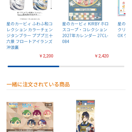
星のカービィ ふわふ和コ
星のカービィ KIRBY ホロ
星のカ
レクション カラーチェン
スコープ・コレクション
クリル
ジタンブラー プププ三十
2027年カレンダー 27CL-
OX ケ
六景 フロートアイランズ
084
沖浪裏
￥2,200
￥2,420
一緒に注文されている商品