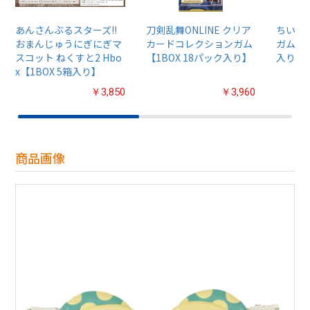
あんさんぶるスターズ!!
刀剣乱舞ONLINE クリア
ちいか
おまんじゅうにぎにぎマ
カードコレクションガム
ガム4【
スコット ねくすと2 Hbo
【1BOX 18パック入り】
入り】
x【1BOX 5箱入り】
￥3,850
￥3,960
商品画像