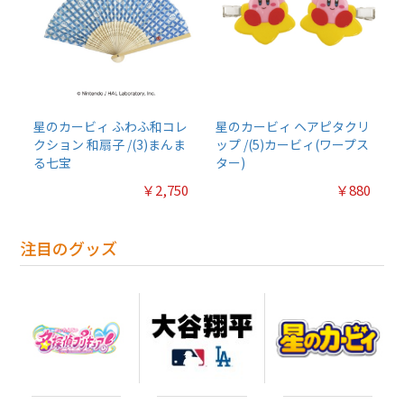
星のカービィ ふわふ和コレ
星のカービィ ヘアピタクリ
クション 和扇子 /(3)まんま
ップ /(5)カービィ(ワープス
る七宝
ター)
￥2,750
￥880
注目のグッズ