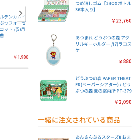
つめ消しゴム【1BOX ボトル
36本入り】
ルデンカムイ
アニメ『僕のヒー
ちいかわ あつめて
ちいかわ
￥23,760
ぶつフォーゼ
ローアカデミア』
シールガム
クリアカ
コット /(5)月
ちみけもますこっ
4【1BOX 20パック
クション
曹
と /(7)轟焦凍
入り】
常版◆【1
あつまれ どうぶつの森 アク
パック入
リルキーホルダー /(7)ラコス
ケ
￥1,980
￥2,200
￥2,200
￥880
どうぶつの森 PAPER THEAT
ER(ペーパーシアター) / どう
ぶつの森 夏の案内所 PT-379
￥2,090
一緒に注文されている商品
あんさんぶるスターズ!! おま