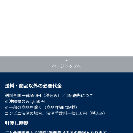
ページトップへ
送料・商品以外の必要代金
送料全国一律550円（税込み）／1配送先につき
※沖縄県のみ1,650円
※一部の商品を除く（商品詳細に記載）
コンビニ決済の場合、決済手数料一律110円（税込み）
引渡し時期
ご入金確認後より通常3営業日以内での発送となります。