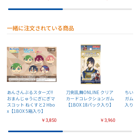
一緒に注文されている商品
あんさんぶるスターズ!!
刀剣乱舞ONLINE クリア
ちいか
おまんじゅうにぎにぎマ
カードコレクションガム
ガム4【
スコット ねくすと2 Hbo
【1BOX 18パック入り】
入り】
x【1BOX 5箱入り】
￥3,850
￥3,960