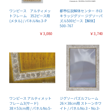
ワンピース アルティメッ
都市伝説解体センター ホロ
トフレーム 352ピース用
キラッジグソー ジグソーパ
(メタル) / パネルNo.3-P
ズル500ピース【解体】
500-767
￥3,080
￥3,740
ワンピース アルティメット
ジグソーパズルフレーム
フレーム3(サード)
26×38cm用 ストーンホワ
38×53cm用 / パネルNo.5-
イト / パネルNo.3・No.3-