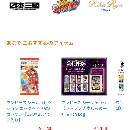
あなたにおすすめのアイテム
ワンピース シールコレク
ワンピース シーンがいっ
ワンピ
ション エッグヘッド編2
ぱいトランプ 麦わらの一
ぱいト
ガムつき【1BOX 20パッ
味編 4th Log
ク入り】
￥2,200
￥1,100