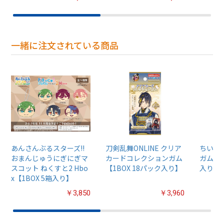
一緒に注文されている商品
あんさんぶるスターズ!!
刀剣乱舞ONLINE クリア
ちいか
おまんじゅうにぎにぎマ
カードコレクションガム
ガム4【
スコット ねくすと2 Hbo
【1BOX 18パック入り】
入り】
x【1BOX 5箱入り】
￥3,850
￥3,960