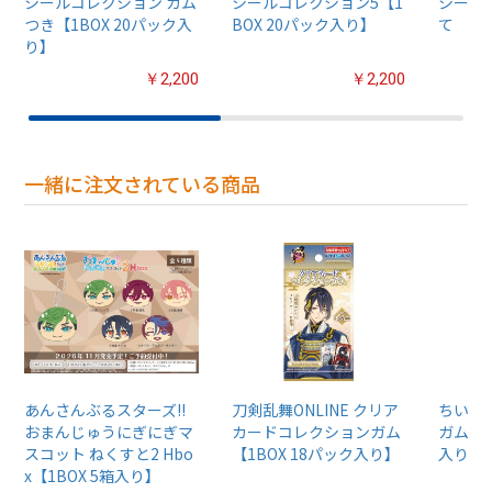
シールコレクション ガム
シールコレクション5【1
シール
つき【1BOX 20パック入
BOX 20パック入り】
て
り】
￥2,200
￥2,200
一緒に注文されている商品
あんさんぶるスターズ!!
刀剣乱舞ONLINE クリア
ちいか
おまんじゅうにぎにぎマ
カードコレクションガム
ガム4【
スコット ねくすと2 Hbo
【1BOX 18パック入り】
入り】
x【1BOX 5箱入り】