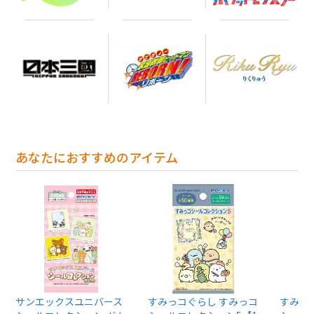
あなたにおすすめのアイテム
サンエックスユニバース
すみっコぐらし すみっコ
すみっ